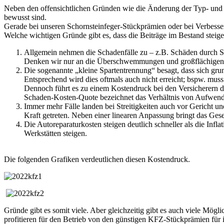
Neben den offensichtlichen Gründen wie die Änderung der Typ- und Reg
bewusst sind.
Gerade bei unseren Schornsteinfeger-Stückprämien oder bei Verbesseru
Welche wichtigen Gründe gibt es, dass die Beiträge im Bestand steig
Allgemein nehmen die Schadenfälle zu – z.B. Schäden durch 
Denken wir nur an die Überschwemmungen und großflächigen 
Die sogenannte „kleine Spartentrennung“ besagt, dass sich grund
Entsprechend wird dies oftmals auch nicht erreicht; bspw. muss
Dennoch führt es zu einem Kostendruck bei den Versicherern di
Schaden-Kosten-Quote bezeichnet das Verhältnis von Aufwendu
Immer mehr Fälle landen bei Streitigkeiten auch vor Gericht u
Kraft getreten. Neben einer linearen Anpassung bringt das Gese
Die Autoreparaturkosten steigen deutlich schneller als die Infla
Werkstätten steigen.
Die folgenden Grafiken verdeutlichen diesen Kostendruck.
Gründe gibt es somit viele. Aber gleichzeitig gibt es auch viele Mög
profitieren für den Betrieb von den günstigen KFZ-Stückprämien für 