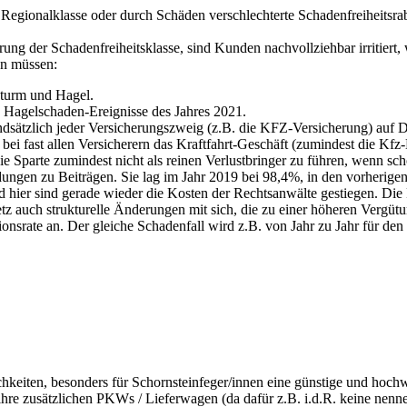
ionalklasse oder durch Schäden verschlechterte Schadenfreiheitsrabatt
ng der Schadenfreiheitsklasse, sind Kunden nachvollziehbar irritiert,
en müssen:
Sturm und Hagel.
Hagelschaden-Ereignisse des Jahres 2021.
sätzlich jeder Versicherungszweig (z.B. die KFZ-Versicherung) auf Dauer
 bei fast allen Versicherern das Kraftfahrt-Geschäft (zumindest die Kf
e Sparte zumindest nicht als reinen Verlustbringer zu führen, wenn sc
ngen zu Beiträgen. Sie lag im Jahr 2019 bei 98,4%, in den vorherigen
nd hier sind gerade wieder die Kosten der Rechtsanwälte gestiegen. Di
tz auch strukturelle Änderungen mit sich, die zu einer höheren Vergütu
tionsrate an. Der gleiche Schadenfall wird z.B. von Jahr zu Jahr für den
lichkeiten, besonders für Schornsteinfeger/innen eine günstige und ho
ihre zusätzlichen PKWs / Lieferwagen (da dafür z.B. i.d.R. keine nenne