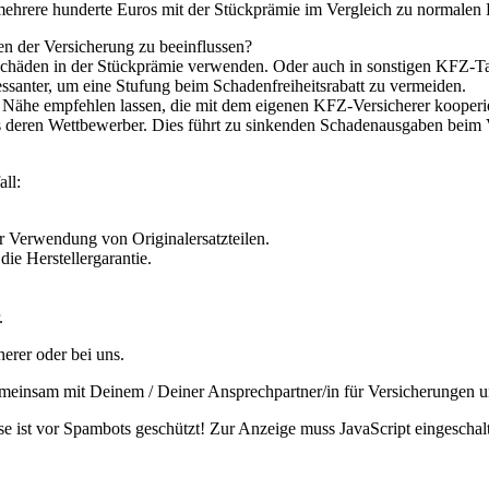
t mehrere hunderte Euros mit der Stückprämie im Vergleich zu normale
n der Versicherung zu beeinflussen?
koschäden in der Stückprämie verwenden. Oder auch in sonstigen KFZ-Ta
ssanter, um eine Stufung beim Schadenfreiheitsrabatt zu vermeiden.
r Nähe empfehlen lassen, die mit dem eigenen KFZ-Versicherer kooperier
ls deren Wettbewerber. Dies führt zu sinkenden Schadenausgaben beim Ver
ll:
r Verwendung von Originalersatzteilen.
die Herstellergarantie.
.
erer oder bei uns.
gemeinsam mit Deinem / Deiner Ansprechpartner/in für Versicherungen 
e ist vor Spambots geschützt! Zur Anzeige muss JavaScript eingeschalt