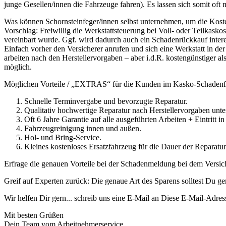
junge Gesellen/innen die Fahrzeuge fahren). Es lassen sich somit of
Was können Schornsteinfeger/innen selbst unternehmen, um die Koste
Vorschlag: Freiwillig die Werkstattsteuerung bei Voll- oder Teilkas
vereinbart wurde. Ggf. wird dadurch auch ein Schadenrückkauf intere
Einfach vorher den Versicherer anrufen und sich eine Werkstatt in de
arbeiten nach den Herstellervorgaben – aber i.d.R. kostengünstiger a
möglich.
Möglichen Vorteile / „EXTRAS“ für die Kunden im Kasko-Schadenfa
Schnelle Terminvergabe und bevorzugte Reparatur.
Qualitativ hochwertige Reparatur nach Herstellervorgaben unte
Oft 6 Jahre Garantie auf alle ausgeführten Arbeiten + Eintritt in 
Fahrzeugreinigung innen und außen.
Hol- und Bring-Service.
Kleines kostenloses Ersatzfahrzeug für die Dauer der Reparatur
Erfrage die genauen Vorteile bei der Schadenmeldung bei dem Versich
Greif auf Experten zurück: Die genaue Art des Sparens solltest Du 
Wir helfen Dir gern... schreib uns eine E-Mail an
Diese E-Mail-Adress
Mit besten Grüßen
Dein Team vom Arbeitnehmerservice