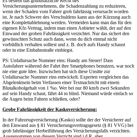
Es besteht das grundsätzliche Recht des
Versicherungsunternehmens, die Schadenzahlung zu reduzieren,
wenn der Schaden vom Fahrer grob fahrlässig verursacht worden
ist. Je nach Schwere des Verschuldens kann aus der Kürzung auch
eine Komplettablehnung werden. Vermeiden kann man das für den
eigenen Kfz-Vertrag, indem man einen Anbieter wählt, der auf den
Einwand der groben Fahrlässigkeit verzichtet. Nur das sichert den
gewünschten Schutz auch dann, wenn du dich einmal nicht
vorbildlich verhalten solltest und z. B. doch aufs Handy schaust
oder in eine Einbahnstraße einbiegst.
PS: Unfallursache Nummer eins: Handy am Steuer! Dass
Autofahrer während der Fahrt ihre Smartphones benutzen, war noch
nie eine gute Idee. Inzwischen hat sich diese Unsitte zur
Unfallursache Nummer eins entwickelt. Experten vergleichen das
Abgelenktsein beim Verfassen einer Textnachricht mit einem
Blutalkoholgehalt von 1 %o. Wer bei nur 80 km/h zwei Sekunden
auf sein Handy schaut, fährt 44 m blind. Niemand würde einfach so
die Augen beim Fahren schließen, oder?
Grobe Fahrlässigkeit der Kaskoversicherung:
In der Fahrzeugversicherung (Kasko) sollte der der Versicherer auf
den Einwand aus § 81 Versicherungsvertragsgesetz (§ 81 VVG) bei
grob fahrlässiger Herbeiführung des Versicherungsfalls verzichten.
Ausgenommen von diesem Verzicht sind i.d.R. aber