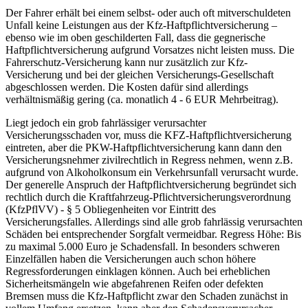
Der Fahrer erhält bei einem selbst- oder auch oft mitverschuldeten
Unfall keine Leistungen aus der Kfz-Haftpflichtversicherung –
ebenso wie im oben geschilderten Fall, dass die gegnerische
Haftpflichtversicherung aufgrund Vorsatzes nicht leisten muss. Die
Fahrerschutz-Versicherung kann nur zusätzlich zur Kfz-
Versicherung und bei der gleichen Versicherungs-Gesellschaft
abgeschlossen werden. Die Kosten dafür sind allerdings
verhältnismäßig gering (ca. monatlich 4 - 6 EUR Mehrbeitrag).
Liegt jedoch ein grob fahrlässiger verursachter
Versicherungsschaden vor, muss die KFZ-Haftpflichtversicherung
eintreten, aber die PKW-Haftpflichtversicherung kann dann den
Versicherungsnehmer zivilrechtlich in Regress nehmen, wenn z.B.
aufgrund von Alkoholkonsum ein Verkehrsunfall verursacht wurde.
Der generelle Anspruch der Haftpflichtversicherung begründet sich
rechtlich durch die Kraftfahrzeug-Pflichtversicherungsverordnung
(KfzPflVV) - § 5 Obliegenheiten vor Eintritt des
Versicherungsfalles. Allerdings sind alle grob fahrlässig verursachten
Schäden bei entsprechender Sorgfalt vermeidbar. Regress Höhe: Bis
zu maximal 5.000 Euro je Schadensfall. In besonders schweren
Einzelfällen haben die Versicherungen auch schon höhere
Regressforderungen einklagen können. Auch bei erheblichen
Sicherheitsmängeln wie abgefahrenen Reifen oder defekten
Bremsen muss die Kfz-Haftpflicht zwar den Schaden zunächst in